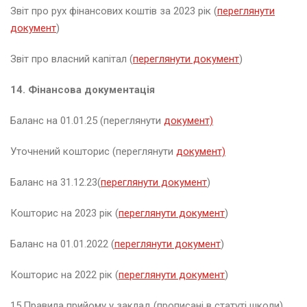
в
Звіт про рух фінансових коштів за 2023 рік (
переглянути
і
т
документ
)
е
н
Звіт про власний капітал (
переглянути документ
)
ь
2
14. Фінансова документація
0
2
Баланс на 01.01.25 (переглянути
документ)
6
Уточнений кошторис (переглянути
документ)
е
р
Баланс на 31.12.23(
переглянути документ
)
е
з
Кошторис на 2023 рік (
переглянути документ
)
е
н
Баланс на 01.01.2022 (
переглянути документ
)
ь
2
Кошторис на 2022 рік (
переглянути документ
)
0
2
6
15.Правила прийому у заклад (прописані в статуті школи)