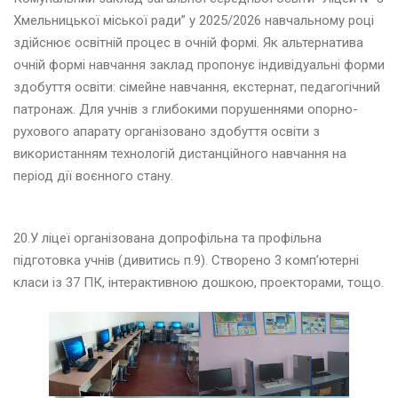
2
Хмельницької міської ради” у 2025/2026 навчальному році
0
здійснює освітній процес в очній формі. Як альтернатива
2
очній формі навчання заклад пропонує індивідуальні форми
4
здобуття освіти: сімейне навчання, екстернат, педагогічний
патронаж. Для учнів з глибокими порушеннями опорно-
е
рухового апарату організовано здобуття освіти з
р
використанням технологій дистанційного навчання на
в
е
період дії воєнного стану.
н
ь
2
20.У ліцеї організована допрофільна та профільна
0
підготовка учнів (дивитись п.9). Створено 3 комп’ютерні
2
4
класи із 37 ПК, інтерактивною дошкою, проекторами, тощо.
р
а
в
е