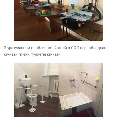
е
н
ь
2
0
2
5
З урахуванням особливостей дітей з ООП переобладнано
р
кімнати гігієни, туалетні кімнати
а
в
е
н
ь
2
0
2
5
в