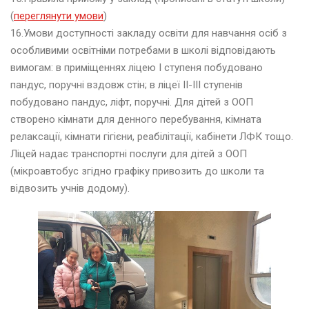
(
переглянути умови
)
16.Умови доступності закладу освіти для навчання осіб з
ю
особливими освітніми потребами в школі відповідають
т
вимогам: в приміщеннях ліцею І ступеня побудовано
и
й
пандус, поручні вздовж стін; в ліцеї ІІ-ІІІ ступенів
2
побудовано пандус, ліфт, поручні. Для дітей з ООП
0
створено кімнати для денного перебування, кімната
2
релаксації, кімнати гігієни, реабілітації, кабінети ЛФК тощо.
6
Ліцей надає транспортні послуги для дітей з ООП
(мікроавтобус згідно графіку привозить до школи та
і
відвозить учнів додому).
ч
е
н
ь
2
0
2
6