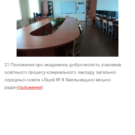
н
ь
2
0
2
4
в
і
21.
Положення про академічну доброчесність учасників
т
е
освітнього процесу
комунального закладу загальної
н
середньої освіти «Ліцей № 8 Хмельницької міської
ь
ради»(
положення
)
2
0
2
4
е
р