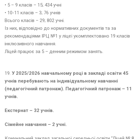
• 5 – 9 класів – 15; 434 учні
4
• 10-11 класів – 3; 76 учнів
Всього класів – 29; 802 учні.
о
Із них, відповідно до нормативних документів та за
в
рекомендаціями ІРЦ №1 у ліцеї укомплектовано 19 класів
т
е
інклюзивного навчання.
н
Ліцей працює за 5 – денним режимом занять.
ь
2
0
19.
У 2025/2026 навчальному році в закладі освіти 45
2
4
учнів перебувають на індивідуальному навчанні
(педагогічний патронаж).
Педагогічний патронаж – 11
учнів.
е
р
Екстернат – 32 учнів.
е
с
Сімейне навчання – 2 учні.
е
н
ь
Комунальний заклад загальної середньої освіти “Ліцей № 8