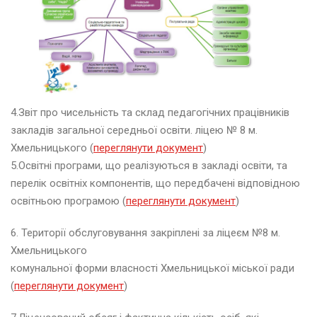
А
А
Т
Л
Е
Т
И
К
4.Звіт про чисельність та склад педагогічних працівників
А
закладів загальної середньої освіти. ліцею № 8 м.
I
Хмельницького (
переглянути документ
)
A
A
5.Освітні програми, що реалізуються в закладі освіти, та
F
перелік освітніх компонентів, що передбачені відповідною
!
освітньою програмою (
переглянути документ
)
”
6. Території обслуговування закріплені за ліцеєм №8 м.
Хмельницького
Д
е
комунальної форми власності Хмельницької міської ради
н
(
переглянути документ
)
ь
з