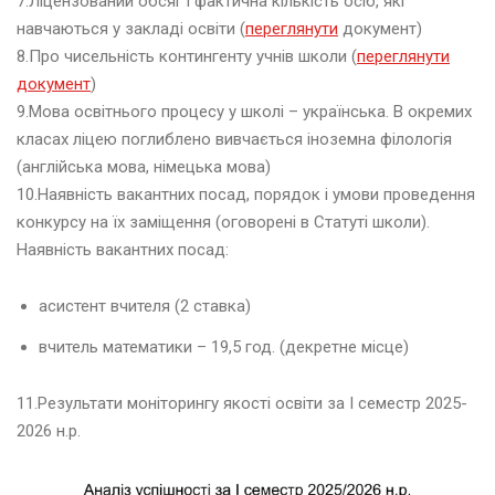
7.Ліцензований обсяг і фактична кількість осіб, які
д
навчаються у закладі освіти (
переглянути
документ)
о
р
8.Про чисельність контингенту учнів школи (
переглянути
о
документ
)
в
9.Мова освітнього процесу у школі – українська. В окремих
’
класах ліцею поглиблено вивчається іноземна філологія
я
.
(англійська мова, німецька мова)
10.Наявність вакантних посад, порядок і умови проведення
конкурсу на їх заміщення (оговорені в Статуті школи).
Ф
Наявність вакантних посад:
е
с
т
асистент вчителя (2 ставка)
и
в
вчитель математики – 19,5 год. (декретне місце)
а
л
11.Результати моніторингу якості освіти за І семестр 2025-
ь
2026 н.р.
з
д
о