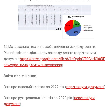
р
о
в
о
г
о
х
а
р
ч
12.Матеріально-технічне забезпечення закладу освіти.
у
Річний звіт про діяльність закладу освіти (переглянути
в
документ
https://drive.google.com/file/d/1nOpdqGT0GsrICk8RF
а
н
ndwwgbr–l6S6QO/view?usp=sharing
)
н
я
Звіти про фінанси
.
Звіт про власний капітал за 2022 рік (
переглянути документ
)
Звіт про рух грошових коштів за 2022 рік (
переглянути
О
документ
)