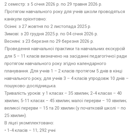
2 семестр: з 5 січня 2026 р. по 29 травня 2026 р.
р
Протягом навчального року для учнів школи проводяться
у
д
канікули орієнтовно:
е
Осінні: з 27 жовтня по 2 листопада 2025 р.
н
Зимові: з 20 грудня 2025 р. по 04 січня 2026 р.
ь
Весняні: з 23 березня по 29 березня 2026 р.
2
0
Проведення навчальної практики та навчальних екскурсій
2
для 5 – 11 класів визначено на засіданні педагогічної ради
4
протягом навчального року згідно календарного
планування. Для учнів 1 – 2 класів протягом 5 днів в кінці
навчального року, для учнів 3 – 4 класів упродовж 10 днів –
и
с
пошуково-дослідницька.
т
Тривалість уроків: у 1 класах – 35 хвилин; 2-4 класах – 40
о
хвилин; 5-11 класах – 45 хвилин; малої перерви – 10 хвилин;
п
великої перерви – 15 та 20 хвилин (у початковій школі – по
а
д
25 хвилин).
2
В ліцеї укомплектовано:
0
• 1-4 класів – 11; 292 учні
2