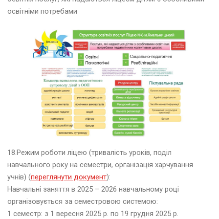
освітніми потребами
ю
т
и
й
2
0
2
5
і
ч
е
н
18.Режим роботи ліцею (тривалість уроків, поділ
ь
навчального року на семестри, організація харчування
2
учнів) (
переглянути документ
):
0
2
Навчальні заняття в 2025 – 2026 навчальному році
5
організовується за семестровою системою:
1 семестр: з 1 вересня 2025 р. по 19 грудня 2025 р.