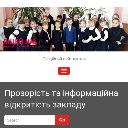
Skip
Офіційний сайт школи
to
content
TOGGLE
NAVIGATION
Прозорість та інформаційна
відкритість закладу
Go