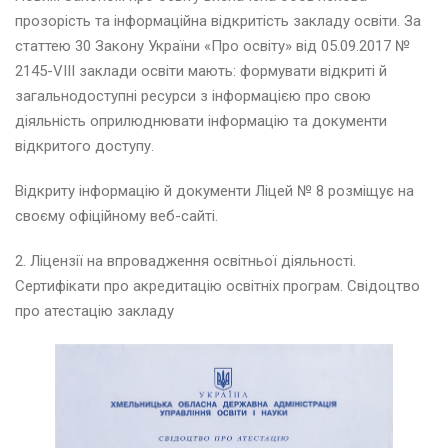
и
прозорість та інформаційна відкритість закладу освіти. За
ш
и
статтею 30 Закону України «Про освіту» від 05.09.2017 №
в
2145-VIII заклади освіти мають: формувати відкриті й
а
загальнодоступні ресурси з інформацією про свою
н
діяльність оприлюднювати інформацію та документи
к
и
відкритого доступу.
Відкриту інформацію й документи Ліцей № 8 розміщує на
Т
своєму офіційному веб-сайті.
и
ж
2. Ліцензії на впровадження освітньої діяльності.
д
е
Сертифікати про акредитацію освітніх програм. Свідоцтво
н
про атестацію закладу
ь
а
н
г
л
і
й