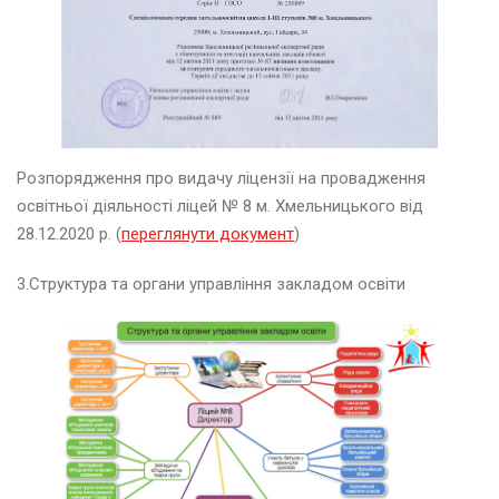
с
ь
к
о
ї
м
о
в
Розпорядження про видачу ліцензії на провадження
и
освітньої діяльності ліцей № 8 м. Хмельницького від
28.12.2020 р. (
переглянути документ
)
«
3.Структура та органи управління закладом освіти
Д
И
Т
Я
Ч
А
Л
Е
Г
К