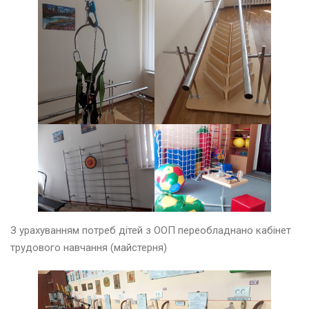
ь
2
0
2
5
е
р
п
е
н
ь
2
0
2
5
З урахуванням потреб дітей з ООП переобладнано кабінет
трудового навчання (майстерня)
е
р
в