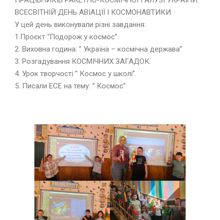
ПРАЦІВНИКІВ РАКЕТНО-КОСМІЧНОЇ ГАЛУЗІ УКРАЇНИ.
ВСЕСВІТНІЙ ДЕНЬ АВІАЦІЇ І КОСМОНАВТИКИ.
У цей день виконували різні завдання:
1.Проєкт “Подорож у космос”
2. Виховна година: ” Україна – космічна держава”
3. Розгадування КОСМІЧНИХ ЗАГАДОК.
4. Урок творчості ” Космос у школі”.
5. Писали ЕСЕ на тему: ” Космос”