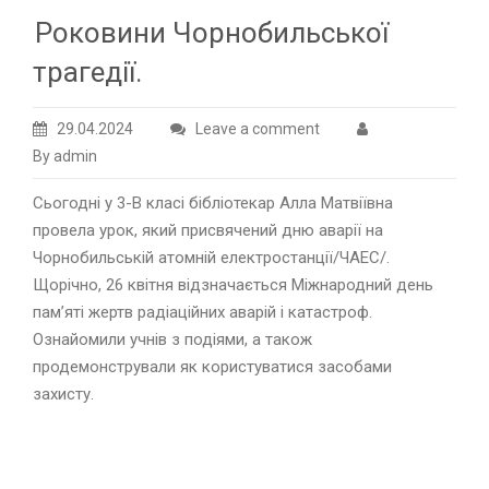
Роковини Чорнобильської
трагедії.
29.04.2024
Leave a comment
By admin
Сьогодні у 3-В класі бібліотекар Алла Матвіївна
провела урок, який присвячений дню аварії на
Чорнобильській атомній електростанції/ЧАЕС/.
Щорічно, 26 квітня відзначається Міжнародний день
пам’яті жертв радіаційних аварій і катастроф.
Ознайомили учнів з подіями, а також
продемонстрували як користуватися засобами
захисту.