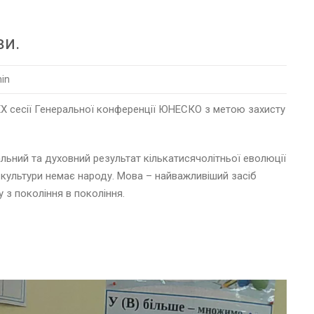
ви.
in
XX сесії Генеральної конференції ЮНЕСКО з метою захисту
уальний та духовний результат кількатисячолітньої еволюції
 культури немає народу. Мова – найважливіший засіб
у з покоління в покоління.