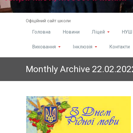
Skip
Офіційний сайт школи
to
content
Головна
Новини
Ліцей
НУШ
Виховання
Інклюзія
Контакти
Monthly Archive 22.02.202