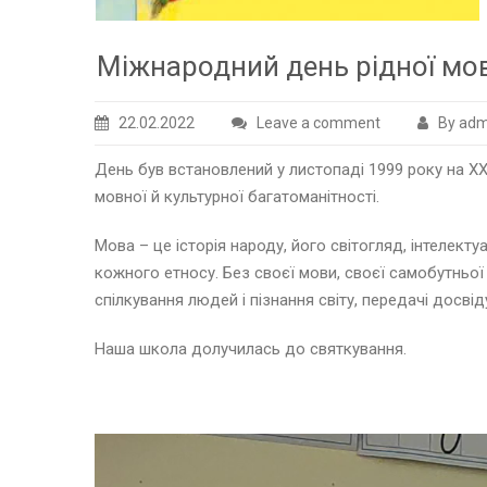
Міжнародний день рідної мо
22.02.2022
Leave a comment
By adm
День був встановлений у листопаді 1999 року на X
мовної й культурної багатоманітності.
Мова – це історія народу, його світогляд, інтелект
кожного етносу. Без своєї мови, своєї самобутньої
спілкування людей і пізнання світу, передачі досвід
Наша школа долучилась до святкування.
Відеопрогравач