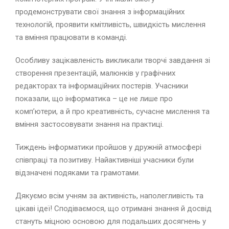
продемонструвати свої знання з інформаційних
технологій, проявити кмітливість, швидкість мислення
та вміння працювати в команді.
Особливу зацікавленість викликали творчі завдання зі
створення презентацій, малюнків у графічних
редакторах та інформаційних постерів. Учасники
показали, що інформатика – це не лише про
комп’ютери, а й про креативність, сучасне мислення та
вміння застосовувати знання на практиці.
Тиждень інформатики пройшов у дружній атмосфері
співпраці та позитиву. Найактивніші учасники були
відзначені подяками та грамотами.
Дякуємо всім учням за активність, наполегливість та
цікаві ідеї! Сподіваємося, що отримані знання й досвід
стануть міцною основою для подальших досягнень у