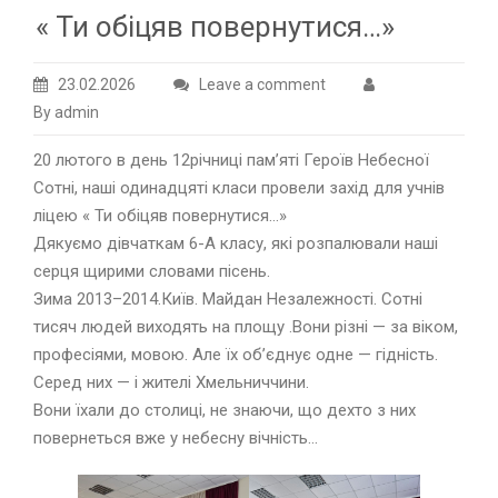
« Ти обіцяв повернутися…»
23.02.2026
Leave a comment
By admin
20 лютого в день 12річниці памʼяті Героїв Небесної
Сотні, наші одинадцяті класи провели захід для учнів
ліцею « Ти обіцяв повернутися…»
Дякуємо дівчаткам 6-А класу, які розпалювали наші
серця щирими словами пісень.
Зима 2013–2014.Київ. Майдан Незалежності. Сотні
тисяч людей виходять на площу .Вони різні — за віком,
професіями, мовою. Але їх об’єднує одне — гідність.
Серед них — і жителі Хмельниччини.
Вони їхали до столиці, не знаючи, що дехто з них
повернеться вже у небесну вічність…