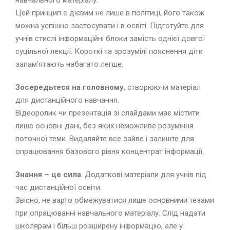
навчального матеріалу.
Цей принцип є дієвим не лише в політиці, його також
можна успішно застосувати і в освіті. Підготуйте для
учнів стислі інформаційні блоки замість однієї довгої
суцільної лекції. Короткі та зрозумілі пояснення діти
запам’ятають набагато легше.
Зосередьтеся на головному
, створюючи матеріал
для дистанційного навчання.
Відеоролик чи презентація зі слайдами має містити
лише основні дані, без яких неможливе розуміння
поточної теми. Видаляйте все зайве і залиште для
опрацювання базового рівня концентрат інформації.
Знання – це сила
. Додаткові матеріали для учнів під
час дистанційної освіти.
Звісно, не варто обмежуватися лише основними тезами
при опрацюванні навчального матеріалу. Слід надати
школярам і більш розширену інформацію, але у