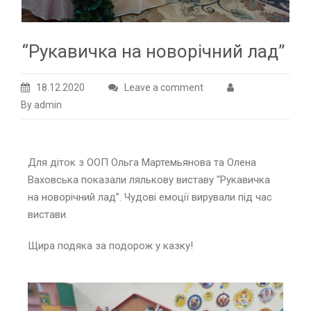
“Рукавичка на новорічний лад”
18.12.2020
Leave a comment
By admin
Для діток з ООП Ольга Мартемьянова та Олена
Ваховська показали лялькову виставу “Рукавичка
на новорічний лад”. Чудові емоції вирували під час
вистави.
Щира подяка за подорож у казку!