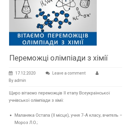
Переможці олімпіади з хімії
17.12.2020
Leave a comment
By admin
Щиро вітаємо переможців ІІ етапу Всеукраїнської
учнівської олімпіади з хімії:
Маланяка Остапа (ІІ місце), учня 7-А класу, вчитель –
Мороз Л.О.;