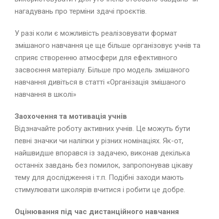
нагадувань про терміни здачі проєктів.
У разі коли є можливість реалізовувати формат
змішаного навчання це ще більше організовує учнів та
сприяє створенню атмосфери для ефективного
засвоєння матеріалу. Більше про модель змішаного
навчання дивіться в статті «Організація змішаного
навчання в школі»
Заохочення та мотивація учнів
Відзначайте роботу активних учнів. Це можуть бути
певні значки чи наліпки у різних номінаціях. Як-от,
найшвидше впорався із задачею, виконав декілька
останніх завдань без помилок, запропонував цікаву
тему для дослідження і т.п. Подібні заходи мають
стимулювати школярів вчитися і робити це добре.
Оцінювання під час дистанційного навчання