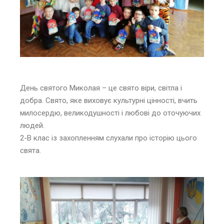
День святого Миколая – це свято віри, світла і
добра. Свято, яке виховує культурні цінності, вчить
милосердю, великодушності і любові до оточуючих
людей.
2-B клас iз захопленням слухали про історію цього
свята.