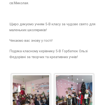
св.Миколая.
Щиро дякуємо учням 5-В класу за чудове свято для
маленьких школяриків!
Чекаємо вас знову у гості!
Подяка класному керівнику 5-В Горбатюк Ользі
Федорівні за творчих та креативних учнів!