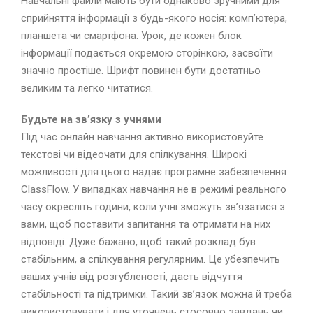
Навчальні файли мають бути однаково зручними для
сприйняття інформації з будь-якого носія: комп’ютера,
планшета чи смартфона. Урок, де кожен блок
інформації подається окремою сторінкою, засвоїти
значно простіше. Шрифт повинен бути достатньо
великим та легко читатися.
Будьте на зв’язку з учнями
Під час онлайн навчання активно використовуйте
текстові чи відеочати для спілкування. Широкі
можливості для цього надає програмне забезпечення
ClassFlow. У випадках навчання не в режимі реального
часу окресліть години, коли учні зможуть зв’язатися з
вами, щоб поставити запитання та отримати на них
відповіді. Дуже бажано, щоб такий розклад був
стабільним, а спілкування регулярним. Це убезпечить
ваших учнів від розгубленості, дасть відчуття
стабільності та підтримки. Такий зв’язок можна й треба
використовувати і для уточнень стосовно завдань чи