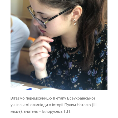
Вітаємо переможницю ІІ етапу Всеукраїнської
учнівської олімпіади з історії Пулим Наталю (ІІІ
місце), вчитель – Білорусець Г.П.