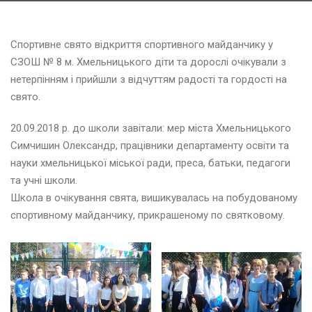
Спортивне свято відкриття спортивного майданчику у
СЗОШ № 8 м. Хмельницького діти та дорослі очікували з
нетерпінням і прийшли з відчуттям радості та гордості на
свято.
20.09.2018 р. до школи завітали: мер міста Хмельницького
Симчишин Олександр, працівники департаменту освіти та
Н
науки хмельницької міської ради, преса, батьки, педагоги
та учні школи.
з
Школа в очікування свята, вишикувалась на побудованому
спортивному майданчику, прикрашеному по святковому.
Д
е
н
ь
в