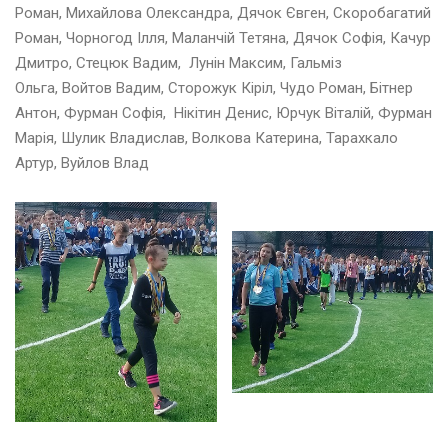
А
Роман, Михайлова Олександра, Дячок Євген, Скоробагатий
А
Роман, Чорногод Ілля, Маланчій Тетяна, Дячок Софія, Качур
Т
Дмитро, Стецюк Вадим, Лунін Максим, Гальміз
Л
Ольга, Войтов Вадим, Сторожук Кіріл, Чудо Роман, Бітнер
Е
Т
Антон, Фурман Софія, Нікітин Денис, Юрчук Віталій, Фурман
И
Марія, Шулик Владислав, Волкова Катерина, Тарахкало
К
Артур, Вуйлов Влад
А
I
A
A
F
!
”
Д
е
н
ь
з