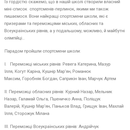
Із гордістю скажемо, що в нашій школі створили власний
с
міні-список спортсменів-перлинок, якими ми також
ь
пишаємося. Вони найкращі спортсмени школи, які є
к
о
призерами та переможцями міських, обласних та
ї
Всеукраїнських рівнів, а у подальшому, можливо, й майбутні
м
олімпійці…
о
в
Парадом пройшли спортсмени школи:
и
І. Переможці міських рівнів: Ревега Катерина, Мазур
«
Ілля, Когут Каріна, Кушнір Мар’ян, Романюк
Д
Максим, Горобняк Богдан, Саприкін Іван, Марчук Артем
И
Т
ІІ. Переможці обласних рівнів: Курний Назар, Мельник
Я
Ч
Назар, Галамай Ольга, Пшеничко Анна, Поліщук
А
Валерій, Кушнір Мар’ян, Паньков Влад, Грищук Іван, Махлай
Л
Ілля, Сторожук Мілана
Е
Г
ІІІ. Переможці Всеукраїнських рівнів: Андрійчук
К