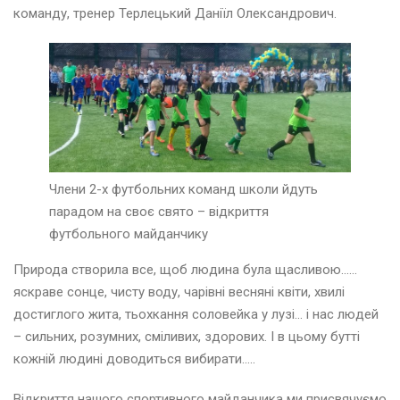
к
команду, тренер Терлецький Даніїл Олександрович.
А
р
Члени 2-х футбольних команд школи йдуть
а
парадом на своє свято – відкриття
в
футбольного майданчику
е
н
Природа створила все, щоб людина була щасливою……
ь
2
яскраве сонце, чисту воду, чарівні весняні квіти, хвилі
0
достиглого жита, тьохкання соловейка у лузі… і нас людей
2
– сильних, розумних, сміливих, здорових. І в цьому бутті
6
кожній людині доводиться вибирати…..
Відкриття нашого спортивного майданчика ми присвячуємо