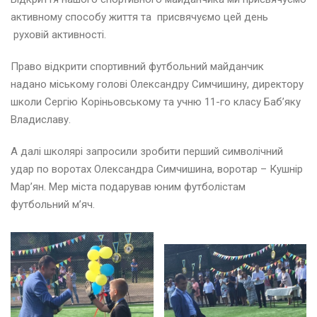
в
і
активному способу життя та присвячуємо цей день
т
руховій активності.
е
н
Право відкрити спортивний футбольний майданчик
ь
надано міському голові Олександру Симчишину, директору
2
0
школи Сергію Коріньовському та учню 11-го класу Баб’яку
2
Владиславу.
6
А далі школярі запросили зробити перший символічний
удар по воротах Олександра Симчишина, воротар – Кушнір
е
р
Мар’ян. Мер міста подарував юним футболістам
е
футбольний м’яч.
з
е
н
ь
2
0
2
6