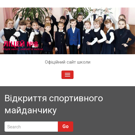
Skip
Офіційний сайт школи
to
content
TOGGLE
NAVIGATION
Відкриття спортивного
майданчику
Go