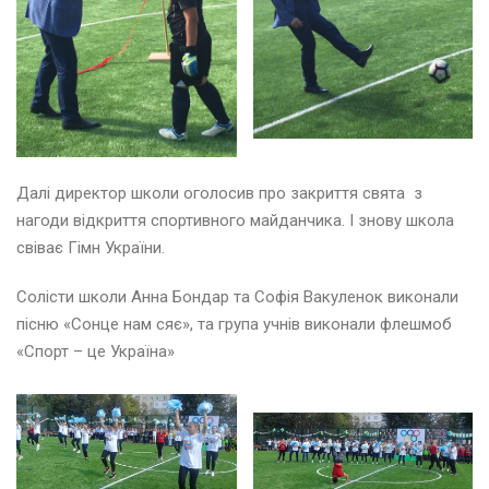
ю
т
и
й
2
0
Далі директор школи оголосив про закриття свята з
2
6
нагоди відкриття спортивного майданчика. І знову школа
свіває Гімн України.
і
Солісти школи Анна Бондар та Софія Вакуленок виконали
ч
пісню «Сонце нам сяє», та група учнів виконали флешмоб
е
н
«Спорт – це Україна»
ь
2
0
2
6