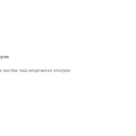
кули
их систем. Інші неорганічні сполуки