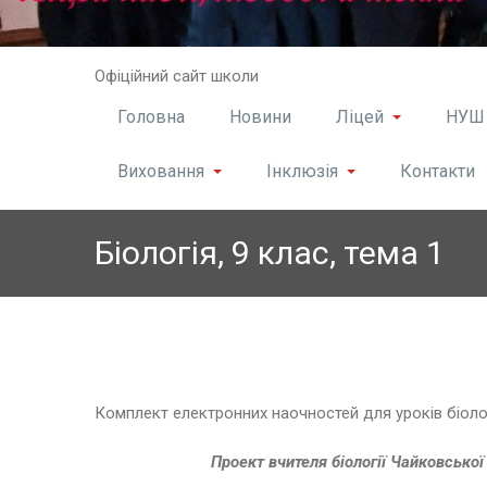
Skip
Офіційний сайт школи
to
content
Головна
Новини
Ліцей
НУШ
Виховання
Інклюзія
Контакти
Біологія, 9 клас, тема 1
Комплект електронних наочностей для уроків біологі
Проект вчителя біології Чайковської 