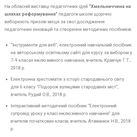
к
На обласній виставці педагогічних ідей
“Хмельниччина на
о
шляхах реформування”
педагоги школи щорічно
ї
виборюють призові місця за свої дослідження
м
педагогічних інновацій та створення методичних посібників.
о
в
и
“Інструменти для веб”, електронний навчальний посібник
на авторському освітньому сайті для курсу за вибором у
7-9 класах інклюзивного навчання, вчитель Кравчук Г.Т.,
«
Д
2018 р.
И
Електронна хрестоматія з історії стародавнього світу
Т
Я
для 6 класу “Подорож вулицями стародавніх міст”,
Ч
вчитель Рудий О.В., 2018 р.
А
Л
Інтерактивний методичний посібник “Електронний
Е
супровід уроку у класі інклюзивного навчання” для
Г
вчителів початкових класів, вчитель Атаманюк Н.В., 2018
К
А
р.
А