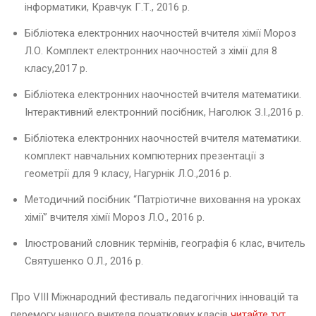
р
інформатики, Кравчук Г.Т., 2016 р.
о
в
Бібліотека електронних наочностей вчителя хімії Мороз
’
Л.О. Комплект електронних наочностей з хімії для 8
я
класу,2017 р.
.
Бібліотека електронних наочностей вчителя математики.
Інтерактивний електронний посібник, Наголюк З.І.,2016 р.
Ф
е
Бібліотека електронних наочностей вчителя математики.
с
комплект навчальних компютерних презентації з
т
геометрії для 9 класу, Нагурнік Л.О.,2016 р.
и
в
Методичний посібник “Патріотичне виховання на уроках
а
хімії” вчителя хімії Мороз Л.О., 2016 р.
л
ь
Ілюстрований словник термінів, географія 6 клас, вчитель
з
д
Святушенко О.Л., 2016 р.
о
р
Про VІІІ Міжнародний фестиваль педагогічних інновацій та
о
перемогу нашого вчителя початкових класів
читайте тут