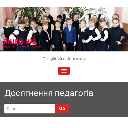
Skip
Офіційний сайт школи
to
content
TOGGLE
NAVIGATION
Досягнення педагогів
Go