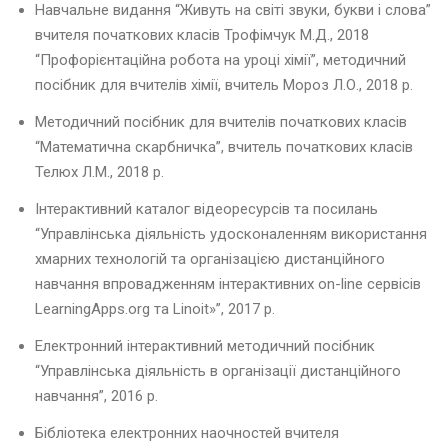
Навчальне видання “Живуть на світі звуки, букви і слова”
Т
Л
вчителя початкових класів Трофімчук М.Д., 2018
Е
“Профорієнтаційна робота на уроці хімії”, методичний
Т
посібник для вчителів хімії, вчитель Мороз Л.О., 2018 р.
И
К
Методичний посібник для вчителів початкових класів
А
“Математична скарбничка”, вчитель початкових класів
I
A
Телюх Л.М., 2018 р.
A
Інтерактивний каталог відеоресурсів та посилань
F
!
“Управлінська діяльність удосконаленням використання
”
хмарних технологій та організацією дистанційного
навчання впровадженням інтерактивних on-line сервісів
LearningApps.org та Linoit»”, 2017 р.
Д
е
Електронний інтерактивний методичний посібник
н
“Управлінська діяльність в організації дистанційного
ь
з
навчання”, 2016 р.
д
Бібліотека електронних наочностей вчителя
о