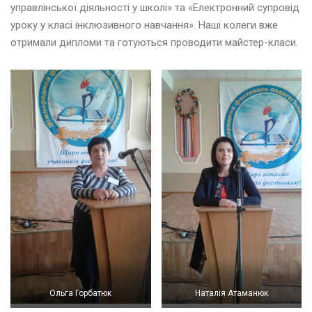
и
управлінської діяльності у школі» та «Електронний супровід
в
уроку у класі інклюзивного навчання». Наші колеги вже
а
отримали дипломи та готуються проводити майстер-класи.
н
к
и
Т
и
ж
д
е
н
ь
а
н
г
л
і
й
Ольга Горбатюк
Наталія Атаманюк
с
ь