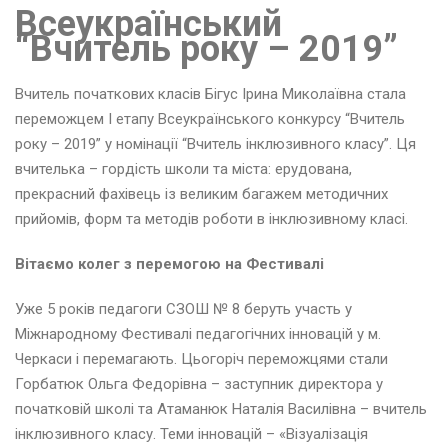
Всеукраїнський
“Вчитель року – 2019”
Вчитель початкових класів Бігус Ірина Миколаївна стала
переможцем І етапу Всеукраїнського конкурсу “Вчитель
року – 2019” у номінації “Вчитель інклюзивного класу”. Ця
вчителька – гордість школи та міста: ерудована,
Н
прекрасний фахівець із великим багажем методичних
прийомів, форм та методів роботи в інклюзивному класі.
з
Вітаємо колег з перемогою на Фестивалі
Уже 5 років педагоги СЗОШ № 8 беруть участь у
Д
е
Міжнародному Фестивалі педагогічних інновацій у м.
н
Черкаси і перемагають. Цьогоріч переможцями стали
ь
Горбатюк Ольга Федорівна – заступник директора у
в
початковій школі та Атаманюк Наталія Василівна – вчитель
и
ш
інклюзивного класу. Теми інновацій – «Візуалізація