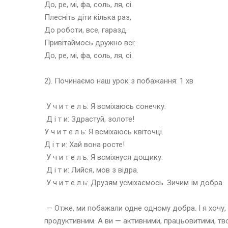
До, ре, мі, фа, соль, ля, сі.
Плесніть діти кілька раз,
До роботи, все, гаразд.
Привітаймось дружно всі:
До, ре, мі, фа, соль, ля, сі.
2). Починаємо наш урок з побажання: 1 хв
У ч и т е л ь: Я всміхаюсь сонечку.
Д і т и: Здрастуй, золоте!
У ч и т е л ь: Я всміхаюсь квіточці.
Д і т и: Хай вона росте!
У ч и т е л ь: Я всміхнуся дощику.
Д і т и: Лийся, мов з відра.
У ч и т е л ь: Друзям усміхаємось. Зичим їм добра.
— Отже, ми побажали одне одному добра. І я хочу, 
продуктивним. А ви — активними, працьовитими, тв