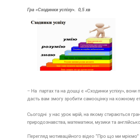
Гра «Сходинки успіху». 0,5 хв
– На партах та на дошці є «Сходинки успіху», вони
дасть вам змогу зробити самооцінку на кожному ета
Сьогодні у нас урок мрій, на якому стираються гра
природознавства, математики, музики та англійської 
Перегляд мотиваційного відео “Про що ми мріємо”