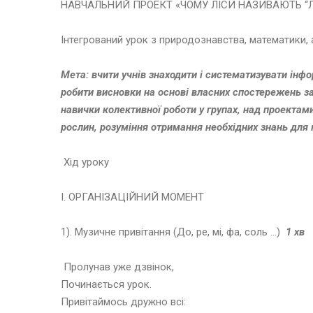
НАВЧАЛЬНИЙ ПРОЕКТ «ЧОМУ ЛІСИ НАЗИВАЮТЬ “Л
Інтегрований урок з природознавства, математики, а
Мета
: вчити учнів знаходити і систематизувати інф
робити висновки на основі власних спостережень за
навички колективної роботи у групах, над проектам
рослин, розуміння отримання необхідних знань для 
Хід уроку
І. ОРГАНІЗАЦІЙНИЙ МОМЕНТ
1). Музичне привітання (До, ре, мі, фа, соль …)
1 хв
Пролунав уже дзвінок,
Починається урок.
Привітаймось дружно всі: