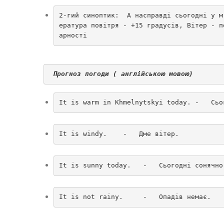
2-гий синоптик:  А насправді сьогодні у м
ература повітря - +15 градусів, Вітер - п
арності
Прогноз погоди ( англійською мовою) 
It is warm in Khmelnytskyi today. -   Сьо
It is windy.    -   Дме вітер.
It is sunny today.   -   Сьогодні сонячно
It is not rainy.     -   Опадів немає.