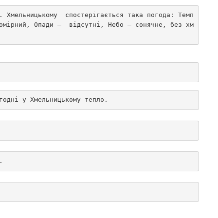
. Хмельницькому  спостерігається така погода: Темп
омірний, Опади –  відсутні, Небо – сонячне, без хм
годні у Хмельницькому тепло.
.