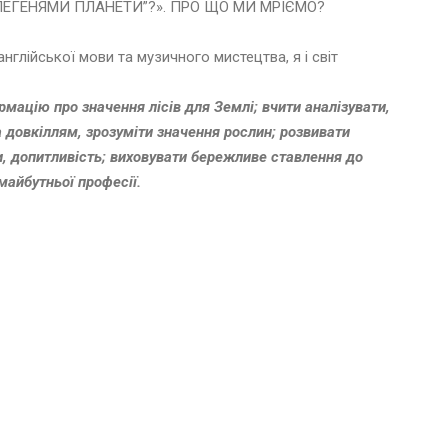
ЕГЕНЯМИ ПЛАНЕТИ”?». ПРО ЩО МИ МРІЄМО?
нглійської мови та музичного мистецтва, я і світ
ормацію про значення лісів для Землі; вчити аналізувати,
 довкіллям, зрозуміти значення рослин; розвивати
и, допитливість; виховувати бережливе ставлення до
майбутньої професії.