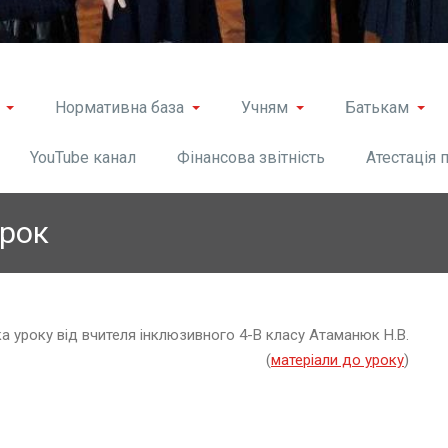
Нормативна база
Учням
Батькам
YouTube канал
Фінансова звітність
Атестація 
урок
а уроку від вчителя інклюзивного 4-В класу Атаманюк Н.В.
(
матеріали до уроку
)