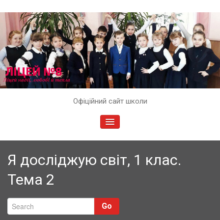
Skip
Офіційний сайт школи
to
content
TOGGLE
NAVIGATION
Я досліджую світ, 1 клас.
Тема 2
Go