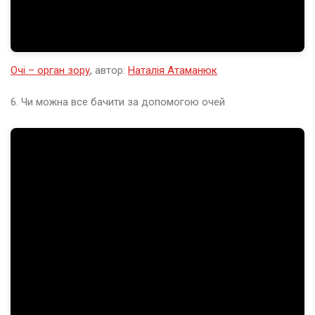
р
о
в
о
г
Очі – орган зору
, автор:
Наталія Атаманюк
о
х
а
6. Чи можна все бачити за допомогою очей
р
ч
у
в
а
н
н
я
.
О