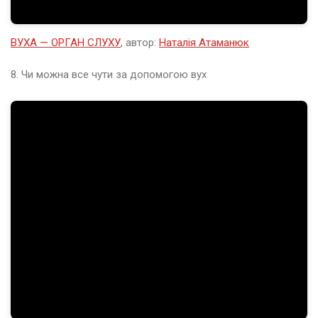
в
і
т
ВУХА — ОРГАН СЛУХУ
, автор:
Наталія Атаманюк
е
н
ь
8. Чи можна все чути за допомогою вух
2
0
2
6
е
р
е
з
е
н
ь
2
0
2
6