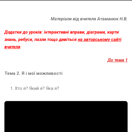
Матеріали від вчителя Атаманюк Н.В.
Додатки до уроків: інтерактивні вправи, діаграми, карти
знань, ребуси, пазли тощо дивіться
на авторському сайті
вчителя
До теми 1
Н
Тема 2. Я і мої можливості
з
Хто я? Який я? Яка я?
Д
е
н
ь
в