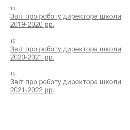
Т
Л
Звіт про роботу директора школи
Е
Т
2019-2020 рр.
И
К
А
I
Звіт про роботу директора школи
A
2020-2021 рр.
A
F
!
”
Звіт про роботу директора школи
2021-2022 рр.
Д
е
н
ь
з
д
о