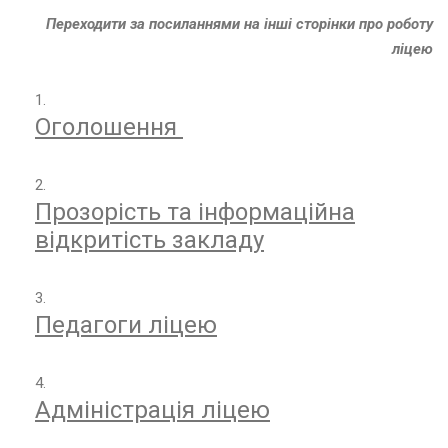
Переходити за посиланнями на інші сторінки про роботу
ліцею
Оголошення
Н
Прозорість та інформаційна
з
відкритість закладу
Д
Педагоги ліцею
е
н
ь
в
Адміністрація ліцею
и
ш