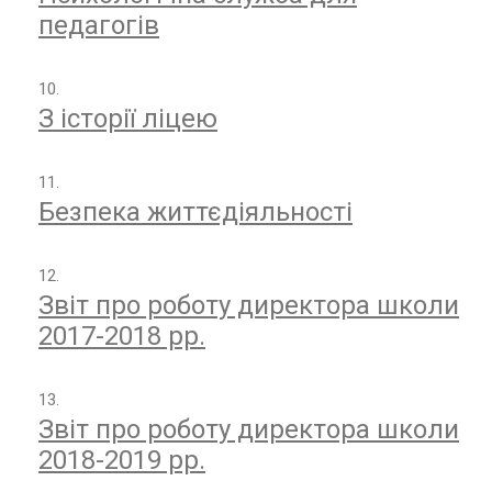
к
педагогів
о
ї
м
о
З історії ліцею
в
и
Безпека життєдіяльності
«
Д
И
Т
Звіт про роботу директора школи
Я
Ч
2017-2018 рр.
А
Л
Е
Г
Звіт про роботу директора школи
К
2018-2019 рр.
А
А