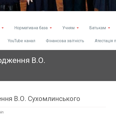
Нормативна база
Учням
Батькам
YouTube канал
Фінансова звітність
Атестація 
одження В.О.
ення В.О. Сухомлинського
in