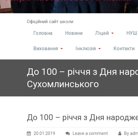
Skip
Офіційний сайт школи
to
content
Головна
Новини
Ліцей
НУШ
Виховання
Інклюзія
Контакти
До 100 – річчя з Дня нар
Сухомлинського
До 100 – річчя з Дня народж
20.01.2019
Leave a comment
By adm