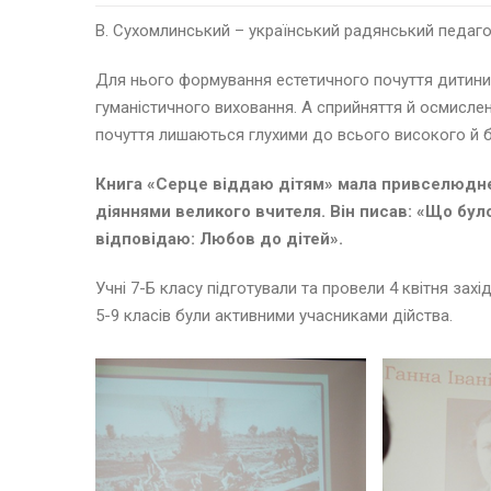
В. Сухомлинський – український радянський педагог
Для нього формування естетичного почуття дитини,
гуманістичного виховання. А сприйняття й осмислен
почуття лишаються глухими до всього високого й 
Книга «Серце віддаю дітям» мала привселюдне
діяннями великого вчителя. Він писав: «Що бу
відповідаю: Любов до дітей».
Учні 7-Б класу підготували та провели 4 квітня за
5-9 класів були активними учасниками дійства.