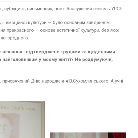
, публіцист, письменник, поет. Заслужений вчитель УРСР.
 її емоційної культури — було основним завданням
ня прекрасного — основа естетичної культури, без якої
благородного.
 зізнання і підтверджене трудами та щоденними
ло найголовнішим у моєму житті? Не роздумуючи,
хід, присвячений Дню народження В.Сухомлинського. А учні