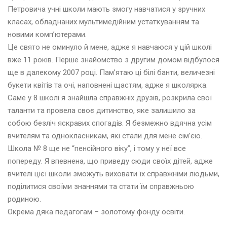
Петровича учні школи мають змогу навчатися у зручних
класах, обладнаних мультимедійним устаткуванням та
новими комп’ютерами.
Це свято не оминуло й мене, адже я навчаюся у цій школі
вже 11 років. Перше знайомство з другим домом відбулося
ще в далекому 2007 році. Пам’ятаю ці білі банти, величезні
букети квітів та очі, наповнені щастям, адже я школярка.
Саме у 8 школі я знайшла справжніх друзів, розкрила свої
таланти та провела своє дитинство, яке залишило за
собою безліч яскравих спогадів. Я безмежно вдячна усім
вчителям та однокласникам, які стали для мене сім’єю.
Школа № 8 ще не “пенсійного віку”, і тому у неї все
попереду. Я впевнена, що приведу сюди своїх дітей, адже
вчителі цієї школи зможуть виховати їх справжніми людьми,
поділитися своїми знаннями та стати їм справжньою
родиною.
Окрема дяка педагогам – золотому фонду освіти.