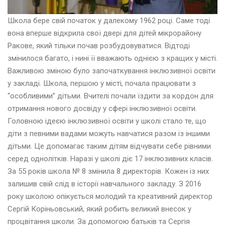
Школа бере свій початок у далекому 1962 році. Саме тоді
вона вперше відкрила свої двері для дітей мікрорайону
Ракове, який тільки почав розбудовуватися. Відтоді
змінилося багато, і нині її вважають однією з кращих у місті.
Важливою зміною було започаткування інклюзивної освіти
у закладі. Школа, першою у місті, почала працювати з
“особливими” дітьми. Вчителі почали їздити за кордон для
отримання нового досвіду у сфері інклюзивної освіти.
Головною ідеєю інклюзивної освіти у школі стало те, що
діти з певними вадами можуть навчатися разом із іншими
дітьми. Це допомагає таким дітям відчувати себе рівними
серед однолітків. Наразі у школі діє 17 інклюзивних класів.
За 55 років школа № 8 змінила 8 директорів. Кожен із них
залишив свій слід в історії навчального закладу. З 2016
року школою опікується молодий та креативний директор
Сергій Коріньовський, який робить великий внесок у
процвітання школи. За допомогою батьків та Сергія