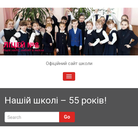
Skip
Офіційний сайт школи
to
content
TOGGLE
NAVIGATION
Нашій школі – 55 років!
Go