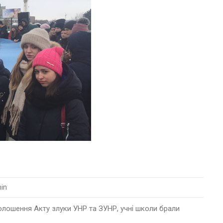
in
олошення Акту злуки УНР та ЗУНР, учні школи брали