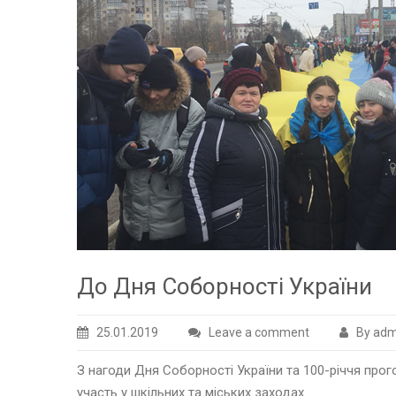
До Дня Соборності України
25.01.2019
Leave a comment
By adm
З нагоди Дня Соборності України та 100-річчя прог
участь у шкільних та міських заходах.