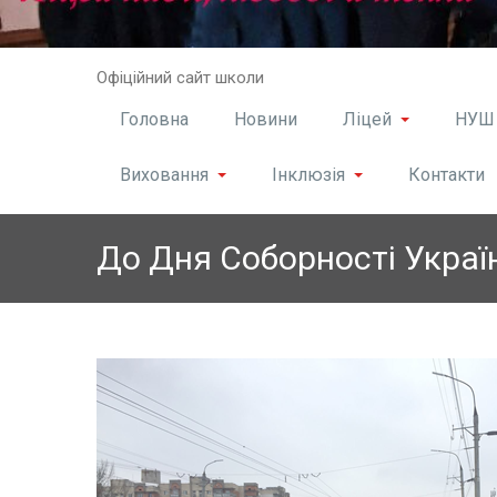
Skip
Офіційний сайт школи
to
content
Головна
Новини
Ліцей
НУШ
Виховання
Інклюзія
Контакти
До Дня Соборності Украї