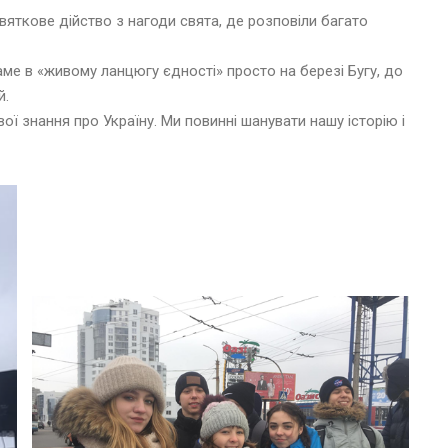
святкове дійство з нагоди свята, де розповіли багато
саме в «живому ланцюгу єдності» просто на березі Бугу, до
й.
свої знання про Україну. Ми повинні шанувати нашу історію і