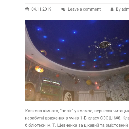
04.11.2019
Leave a comment
By adm
Казкова кімната, “політ” у космос, вернісаж читаць
незабутні враження в учнів 1-Б класу СЗОШ №8. Кл
бібліотеки ім. Т. Шевченка за цікавий та змістовний 