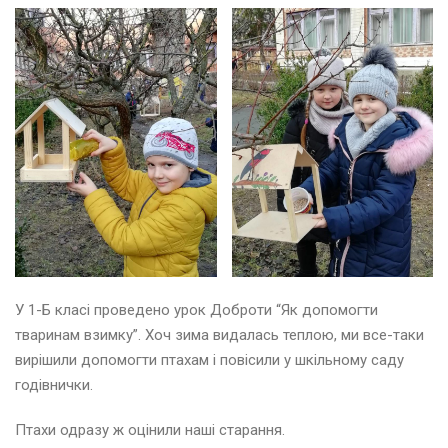
У 1-Б класі проведено урок Доброти “Як допомогти
тваринам взимку”. Хоч зима видалась теплою, ми все-таки
вирішили допомогти птахам і повісили у шкільному саду
годівнички.
Птахи одразу ж оцінили наші старання.