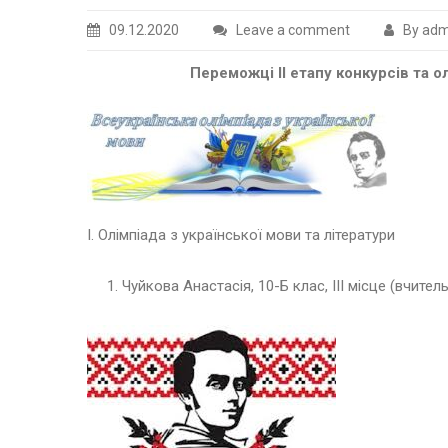
09.12.2020
Leave a comment
By adm
Переможці ІІ етапу конкурсів та о
І. Олімпіада з української мови та літератури
Чуйкова Анастасія, 10-Б клас, ІІІ місце (вчител