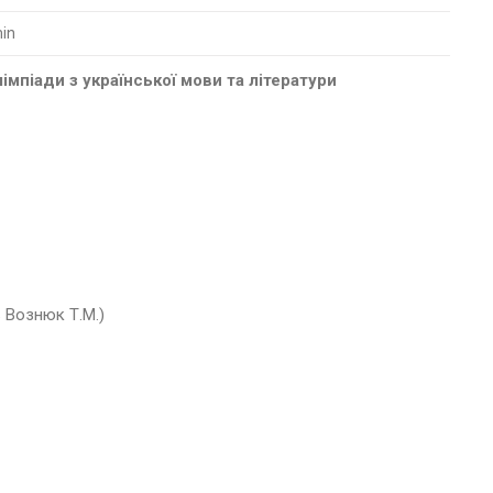
in
лімпіади з української мови та літератури
ь Вознюк Т.М.)