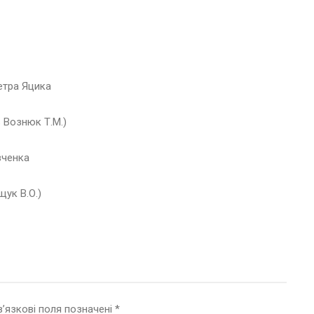
Петра Яцика
ь Вознюк Т.М.)
вченка
щук В.О.)
’язкові поля позначені
*