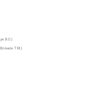
ук В.О.)
ь Вознюк Т.М.)