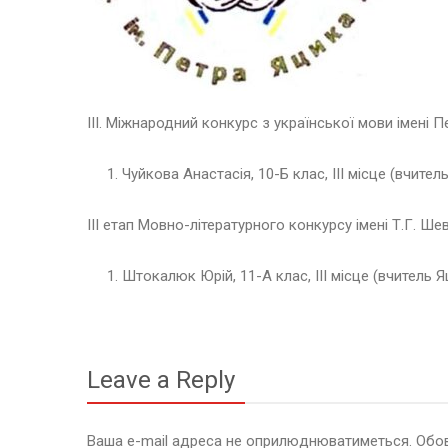
ІІІ. Міжнародний конкурс з української мови імені 
Чуйкова Анастасія, 10-Б клас, ІІІ місце (вчител
ІІІ етап Мовно-літературного конкурсу імені Т.Г. Ше
Штокалюк Юрій, 11-А клас, ІІІ місце (вчитель Я
Leave a Reply
Ваша e-mail адреса не оприлюднюватиметься.
Обов