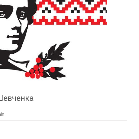
.Шевченка
in