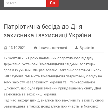
Go
Патріотична бесіда до Дня
захисника і захисниці України.
13.10.2021
Leave a comment
By admin
12 жовтня 2021 року начальник оперативного відділу
державної установи “Хмельницький слідчий ізолятор»
провів із учнями Спеціалізованої загальноосвітньої школи
І-III ступенів №8 міста Хмельницький патріотичну бесіду на
тему захисту незалежності України та її територіальної
цілісності, що була присвячений прийдешньому святу Дня
захисника та захисниці України.
Під час заходу діти дізнались про важливість захисту своєї
Батьківщини, а також довідались про участь в бойових