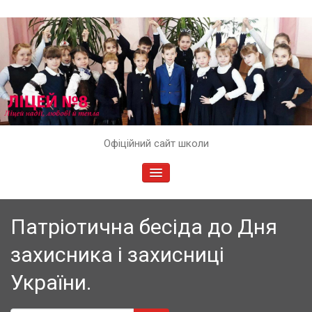
Skip
Офіційний сайт школи
to
content
TOGGLE
NAVIGATION
Патріотична бесіда до Дня
захисника і захисниці
України.