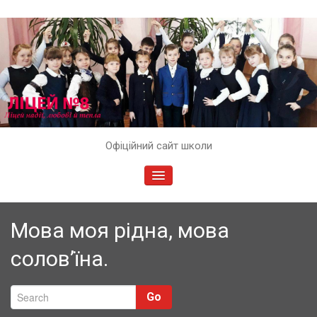
Skip
Офіційний сайт школи
to
content
TOGGLE
NAVIGATION
Мова моя рідна, мова
солов’їна.
Go