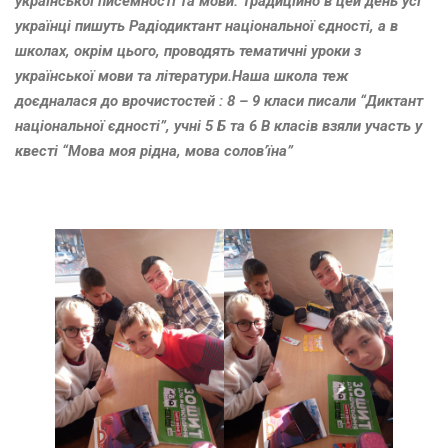
української писемності та мови. Традиційно в цей день усі
українці пишуть Радіодиктант національної єдності, а в
школах, окрім цього, проводять тематичні уроки з
української мови та літератури.Наша школа теж
доєдналася до врочистостей : 8 – 9 класи писали “Диктант
національної єдності”, учні 5 Б та 6 В класів взяли участь у
квесті “Мова моя рідна, мова солов’їна”