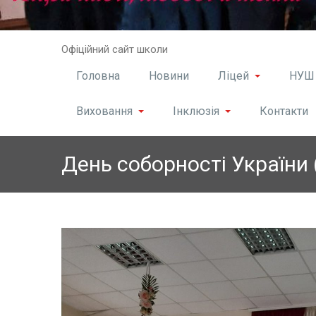
Skip
Офіційний сайт школи
to
content
Головна
Новини
Ліцей
НУШ
Виховання
Інклюзія
Контакти
День соборності України 