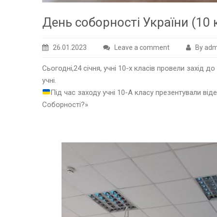
День соборності України (10 
26.01.2023
Leave a comment
By adm
Сьогодні,24 січня, учні 10-х класів провели захід 
учні.
Під час заходу учні 10-А класу презентували ві
Соборності?»