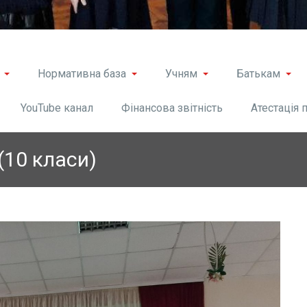
Нормативна база
Учням
Батькам
YouTube канал
Фінансова звітність
Атестація 
(10 класи)