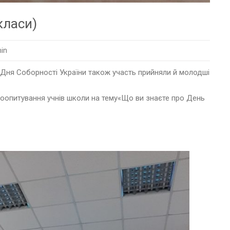
класи)
in
до Дня Соборності України також участь прийняли й молодші
деоопитування учнів школи на тему«Що ви знаєте про День