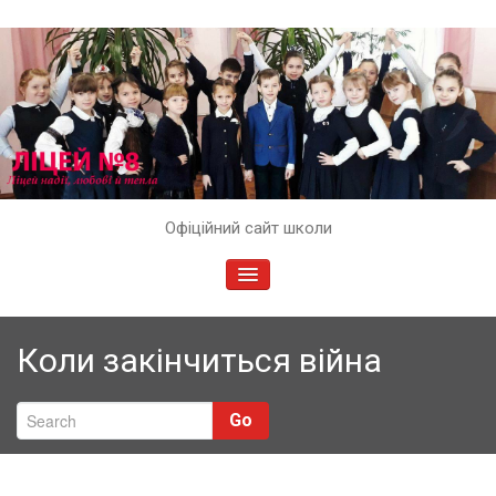
Skip
Офіційний сайт школи
to
content
TOGGLE
NAVIGATION
Коли закінчиться війна
Go