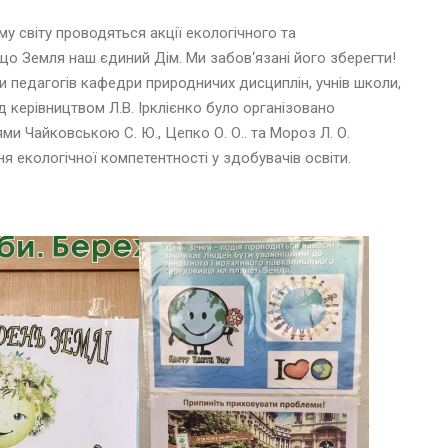
му світу проводяться акції екологічного та
 що Земля наш єдиний Дім. Ми забов‘язані його зберегти!
 педагогів кафедри природничих дисциплін, учнів школи,
д керівництвом Л.В. Ірклієнко було організовано
ми Чайковською С. Ю., Цепко О. О.. та Мороз Л. О.
я екологічної компетентності у здобувачів освіти.