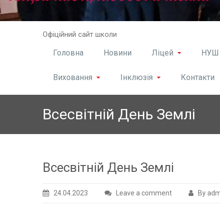
Skip
Офіційний сайт школи
to
content
Головна
Новини
Ліцей
НУШ
Виховання
Інклюзія
Контакти
Всесвітній День Землі
Всесвітній День Землі
24.04.2023
Leave a comment
By adm