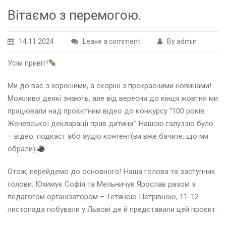
Вітаємо з перемогою.
14.11.2024
Leave a comment
By admin
Усім привіт!
Ми до вас з хорошими, а скоріш з прекрасними новинами!
Можливо деякі знають, але від вересня до кінця жовтня ми
працювали над проєктним відео до конкурсу “100 років
Женевської декларації прав дитини.” Нашою галуззю було
– відео, подкаст або аудіо контент(ви вже бачите, що ми
обрали).
Отож, перейдемо до основного! Наша голова та заступник
голови: Юхимук Софія та Мельничук Ярослав разом з
педагогом організатором – Тетяною Петрівною, 11-12
листопада побували у Львові де й представили цей проєкт.