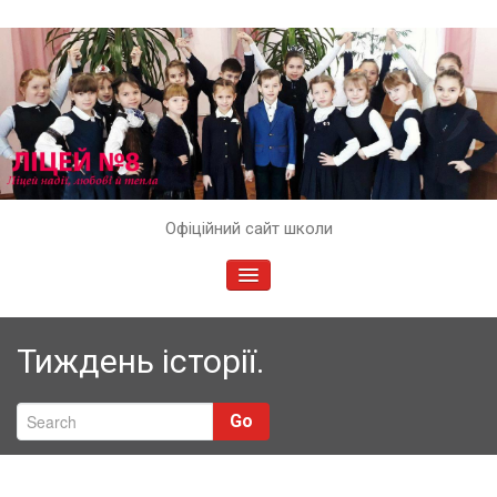
Skip
Офіційний сайт школи
to
content
TOGGLE
NAVIGATION
Тиждень історії.
Go